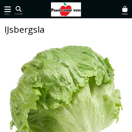
MAND
ZOEKEN
MENU
IJsbergsla