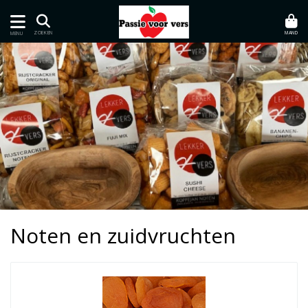
MAND
ZOEKEN
MENU
Noten en zuidvruchten