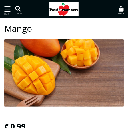
MAND
ZOEKEN
MENU
Mango
€ 0,99