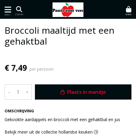
MAND
ZOEKEN
MENU
Broccoli maaltijd met een
gehaktbal
€ 7,49
per persoon
Plaats in mandje
–
+
OMSCHRIJVING
Gekookte aardappels en broccoli met een gehaktbal en jus
Bekijk meer uit de collectie hollandse keuken