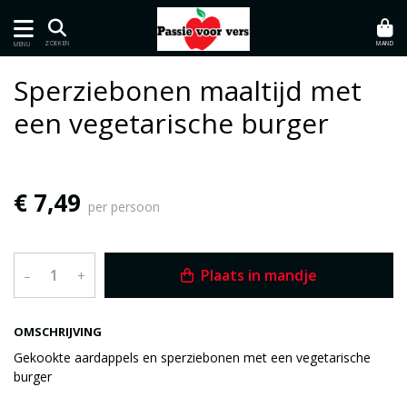
MAND
ZOEKEN
MENU
Sperziebonen maaltijd met
een vegetarische burger
€ 7,49
per persoon
Plaats in mandje
–
+
OMSCHRIJVING
Gekookte aardappels en sperziebonen met een vegetarische
burger