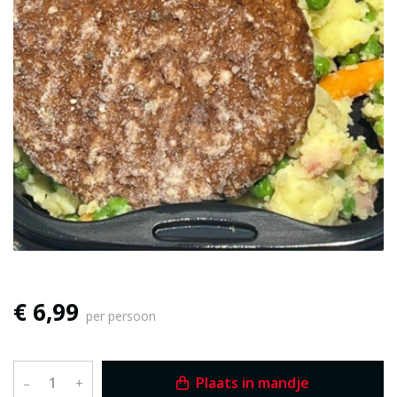
€ 6,99
per persoon
Plaats in mandje
–
+